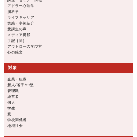
講座・セミナー情報
アドラー心理学
脳科学
ライフキャリア
実績・事例紹介
受講生の声
メディア掲載
手記［禄］
アウトローの学び方
心の銘文
対象
企業・組織
新人/若手/中堅
管理職
経営者
個人
学生
親
学校関係者
地域社会