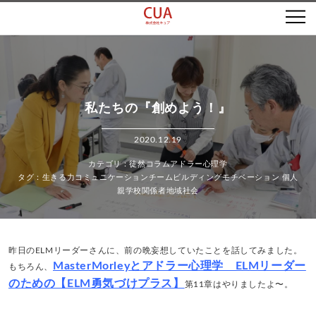
私たちの『創めよう！』
2020.12.19
徒然コラム
アドラー心理学
生きる力
コミュニケーション
チームビルディング
モチベーション
個人
親
学校関係者
地域社会
昨日のELMリーダーさんに、前の晩妄想していたことを話してみました。
MasterMorleyとアドラー心理学 ELMリーダー
もちろん、
のための【ELM勇気づけプラス】
第11章はやりましたよ〜。