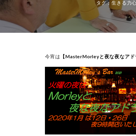
生きる力
今宵は
【MasterMorleyと夜な夜なア