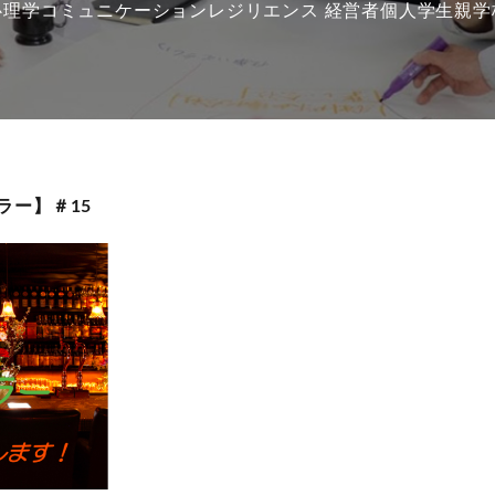
心理学
コミュニケーション
レジリエンス
経営者
個人
学生
親
学
ドラー】＃15