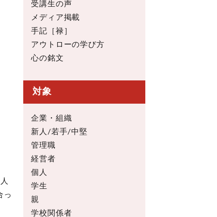
受講生の声
メディア掲載
手記［禄］
アウトローの学び方
心の銘文
対象
企業・組織
新人/若手/中堅
管理職
経営者
個人
一人
学生
合っ
親
学校関係者