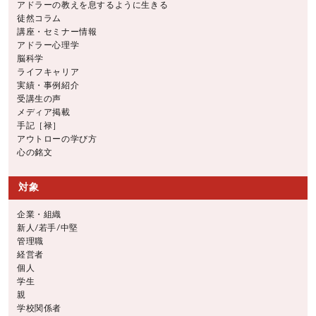
アドラーの教えを息するように生きる
徒然コラム
講座・セミナー情報
アドラー心理学
脳科学
ライフキャリア
実績・事例紹介
受講生の声
メディア掲載
手記［禄］
アウトローの学び方
心の銘文
対象
企業・組織
新人/若手/中堅
管理職
経営者
個人
学生
親
学校関係者