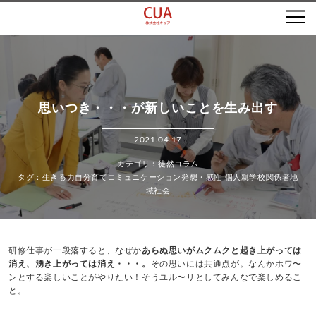
思いつき・・・が新しいことを生み出す
2021.04.17
徒然コラム
生きる力
自分育て
コミュニケーション
発想・感性
個人
親
学校関係者
地
域社会
研修仕事が一段落すると、なぜか
あらぬ思いがムクムクと起き上がっては
消え、湧き上がっては消え・・・。
その思いには共通点が。なんかホワ〜
ンとする楽しいことがやりたい！そうユル〜リとしてみんなで楽しめるこ
と。