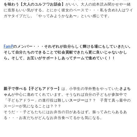
を味わう【大人のユルフワお話会】
がいい。大人の絵本読み聞かせや一緒
に造形もいい気がする。とにかく彼女のペースで・・・私を含め3人はワイ
ガヤタイプだし。「やってみようかなあ〜」といい感じです。
FamP
のメンバー・・・それぞれが自分らしく輝ける場にもしていきたい。
そして自分たちのできることで社会貢献できたら更に良いじゃないかし
ら。そして、お互いがサポートしあってチームで進めていく！！
親子で学べる【子どもアドラー】
は、小学生の学外塾をやっていた
さよち
ゃん
が中心に進めてくれています。そうなれば自分の子どもが参加中で
「子どもアドラー」の進行役は難しい
スージー
は？？ 子育て真っ最中の
スージーが気になることは？？？
そうだ・・子どもたちにはお弁当の日があるはず。振ってみたらあるあ
る・・・お友だちがどんなお弁当食べてるかも気になる。