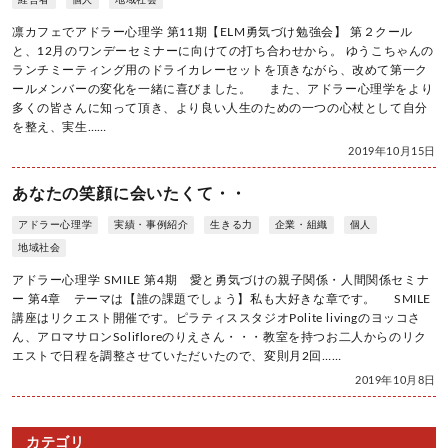
経営者
個人
地域社会
凛カフェでアドラー心理学 第11期【ELM勇気づけ勉強会】 第２クール
と、12月のワンデーセミナーに向けての打ち合わせから。 ゆうこちゃんの
ランチミーティング用のドライカレーセットを頂きながら、改めて第一ク
ールメンバーの変化を一緒に喜びました。 また、アドラー心理学をより
多くの皆さんに知って頂き、より良い人生のための一つの心杖として自分
を整え、実生……
2019年10月15日
あなたの笑顔に会いたくて・・
アドラー心理学
実績・事例紹介
生きる力
企業・組織
個人
地域社会
アドラー心理学 SMILE 第4期 愛と勇気づけの親子関係・人間関係セミナ
ー 第4章 テーマは【誰の課題でしょう】私も大好きな章です。 SMILE
講座はリクエスト開催です。ピラティススタジオPolite livingのヨッコさ
ん、アロマサロンSolifloreのりえさん・・・教室を持つお二人からのリク
エストで日程を調整させていただいたので、変則月2回……
2019年10月8日
カテゴリ