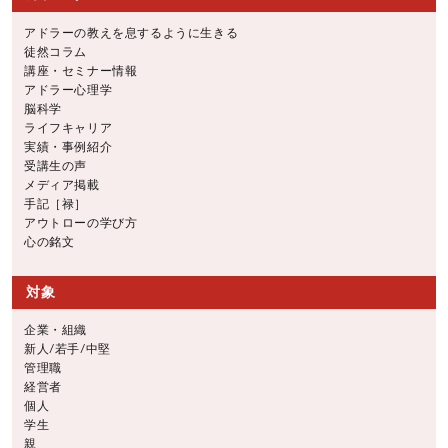
アドラーの教えを息するように生きる
徒然コラム
講座・セミナー情報
アドラー心理学
脳科学
ライフキャリア
実績・事例紹介
受講生の声
メディア掲載
手記［禄］
アウトローの学び方
心の銘文
対象
企業・組織
新人/若手/中堅
管理職
経営者
個人
学生
親