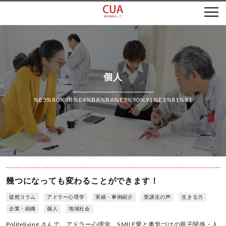
個人
%E5%80%8B%E4%BA%BA%E5%90%91%E3%81%91
幾つになっても変わることができます！
徒然コラム
アドラー心理学
実績・事例紹介
受講生の声
生きる力
企業・組織
個人
地域社会
Politeliving さんで、アドラー心理学 SMILE愛と勇気づけの親子関係・人