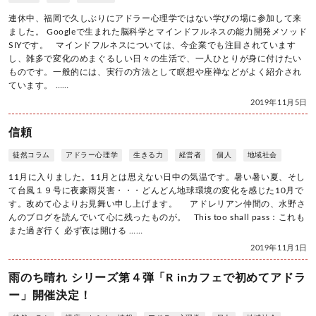
連休中、福岡で久しぶりにアドラー心理学ではない学びの場に参加して来
ました。 Googleで生まれた脳科学とマインドフルネスの能力開発メソッド
SIYです。 マインドフルネスについては、今企業でも注目されています
し、雑多で変化のめまぐるしい日々の生活で、一人ひとりが身に付けたい
ものです。一般的には、実行の方法として瞑想や座禅などがよく紹介され
ています。 ……
2019年11月5日
信頼
徒然コラム
アドラー心理学
生きる力
経営者
個人
地域社会
11月に入りました。11月とは思えない日中の気温です。暑い暑い夏、そし
て台風１９号に夜豪雨災害・・・どんどん地球環境の変化を感じた10月で
す。改めて心よりお見舞い申し上げます。 アドレリアン仲間の、水野さ
んのブログを読んでいて心に残ったものが。 This too shall pass：これも
また過ぎ行く 必ず夜は開ける ……
2019年11月1日
雨のち晴れ シリーズ第４弾「R inカフェで初めてアドラ
ー」開催決定！