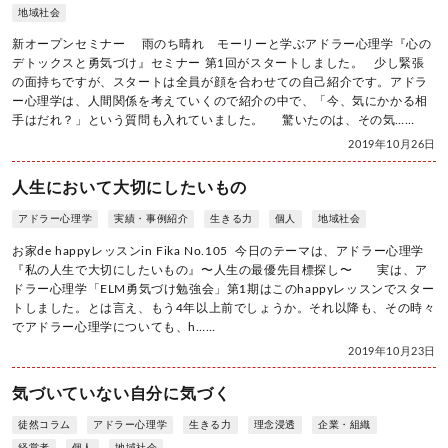
地域社会
新オープンセミナー 雨のち晴れ モーリーと学ぶアドラー心理学『心の
デトックスと勇気づけ』セミナー 第1回がスタートしました。 少し緊張
の面持ちですが、スタートは全員が顔を合わせての自己紹介です。アドラ
ー心理学は、人間関係を考えていくので紹介の中で、「今、気にかかる相
手はだれ？」という質問も入れていました。 驚いたのは、その気……
2019年10月26日
人生において大切にしたいもの
アドラー心理学
実績・事例紹介
生きる力
個人
地域社会
お家de happyレッスンin Fika No.105 今日のテーマは、アドラー心理学
『私の人生で大切にしたいもの』〜人生の最優先目標探し〜 実は、ア
ドラー心理学「ELM勇気づけ勉強会」第1期はこのhappyレッスンでスター
トしました。とは言え、もう4年以上前でしょうか。それ以降も、その時々
でアドラー心理学についても、h……
2019年10月23日
気づいていない自分に気づく
徒然コラム
アドラー心理学
生きる力
理念浸透
企業・組織