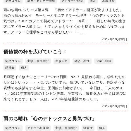
徒然コラム
講座・セミナー情報
アドラー心理学
個人
地域社会
雨のち晴れ シリーズ第４弾 「初めてアドラー」開催が決まりました。
雨のち晴れNo.４ モーリーと学ぶアドラー心理学 『心のデトックスと勇
気づけ』〜Rin カフェで初めてアドラー〜 令和・・・新しい時代の生き
方にアドラーの教えは、とてもわかりやすく心を整えるためにも役立ちま
す。アドラー心理学をこれから学びたい・・・……
2019年10月30日
価値観の枠を広げていこう！
徒然コラム
実績・事例紹介
生きる力
発想・感性
企業・組織
経営者
個人
月曜朝イチ修大生とモーリーの15日間 No.７ 見慣れる顔に、学生たちの
反応はというと・・・気づいていても、気づいていないフリ。怪訝そうな
表情でも挨拶をする学生。圧倒的に前者が多い。 今日は、二人のゲス
ト。2012年前期受講のミントン先輩。卒業後も、毎期休みが合えば遊びに
来てくれます。もう一人は、2017年後期受講のちっしー。 ……
2019年10月28日
雨のち晴れ「心のデトックスと勇気づけ」
徒然コラム
アドラー心理学
実績・事例紹介
経営者
個人