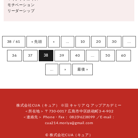
モチベーション
リーダーシップ
38 / 61
« 先頭
«
...
10
20
30
...
36
37
38
39
40
...
50
60
...
»
最後 »
株式会社CUA（キュア） ※旧 キャリア Q アップアカデミー
＜所在地＞ 〒730-0017 広島市中区鉄砲町3-4-902
＜連絡先＞ Phone・Fax： 082(962)8099 ／E‐mail：
cua214.moriya@gmail.com
© 株式会社CUA（キュア）